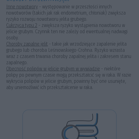
a
Inne nowotwory
- występowanie w przeszłości innych
Ek
nowotworów (takich jak rak endometrium, chłoniak) zwiększa
zwi
inka
ryzyko rozwoju nowotworu jelita grubego.
wcz
b
Cukrzyca typu 2
- zwiększa ryzyko wystąpienia nowotworu w
jelicie grubym. Czynnik ten nie zależy od ewentualnej nadwagi
osoby.
 w
Choroby zapalne jelit
- takie jak wrzodziejące zapalenie jelita
grubego lub choroba Leśniowskiego-Crohna. Ryzyko wzrasta
wraz z czasem trwania choroby zapalnej jelita i zakresem stanu
zapalnego.
Obecność polipów w jelicie grubym w wywiadzie
- niektóre
polipy po pewnym czasie mogą przekształcić się w raka. W razie
wykrycia polipów w jelicie grubym, powinny być one usunięte,
aby uniemożliwić ich przekształcenie w raka.