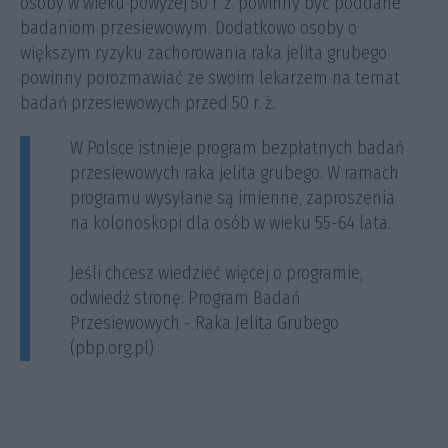
osoby w wieku powyżej 50 r. ż. powinny być poddane
badaniom przesiewowym. Dodatkowo osoby o
większym ryzyku zachorowania raka jelita grubego
powinny porozmawiać ze swoim lekarzem na temat
badań przesiewowych przed 50 r. ż.
W Polsce istnieje program bezpłatnych badań
przesiewowych raka jelita grubego. W ramach
programu wysyłane są imienne, zaproszenia
na kolonoskopi dla osób w wieku 55-64 lata.
Jeśli chcesz wiedzieć więcej o programie,
odwiedź stronę: Program Badań
Przesiewowych - Raka Jelita Grubego
(pbp.org.pl)