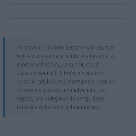
Stadium III
regionalne węzły chłonne (węzły chłonne
otaczające guz).
Stan, w którym dochodzi do przerzutów
Stadium IV
odległych (m.in. wątroby, płuc).
Im wcześniej choroba zostanie wykryta, tym
większe szanse na jej skuteczne leczenie. Za
chorobę wyleczalną uznaje się stadia
zaawansowania 0-III (mówimy wtedy o
leczeniu radykalnym), w przypadku stadium
IV mówimy o leczeniu paliatywnym, czyli
łagodzącym dolegliwości chorego, kiedy
całkowite wyleczenie jest niemożliwe.