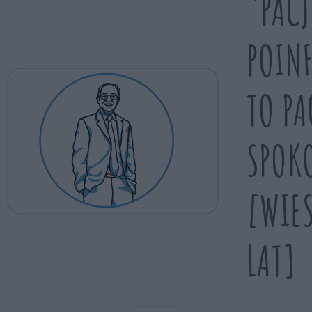
"PAC
POIN
TO PA
SPOK
[WIE
LAT]