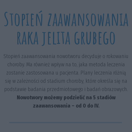
Stopień zaawansowania
raka jelita grubego
Stopień zaawansowania nowotworu decyduje o rokowaniu
choroby. Ma również wpływ na to, jaka metoda leczenia
zostanie zastosowana u pacjenta. Plany leczenia różnią
się w zależności od stadium choroby, które określa się na
podstawie badania przedmiotowego i badań obrazowych.
Nowotwory możemy podzielić na 5 stadiów
zaawansowania – od 0 do IV.
Stany, w których nowotwór jest ograniczony do
Stadium 0, I, II
ściany jelita i nie występują przerzuty do węzłów
Stan, w którym komórki rakowe zajmują
chłonnych oraz innych narządów.