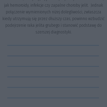
jak hemoroidy, infekcje czy zapalne choroby jelit. Jednak
połączenie wymienionych niżej dolegliwości, zwłaszcza
kiedy utrzymują się przez dłuższy czas, powinno wzbudzić
podejrzenie raka jelita grubego i stanowić podstawę do
Obecność krwi w stolcu. Krew
szerszej diagnostyki.
może być czerwona lub czarna
Utrata masy ciała bez wyraźnej
(takiej barwy nabiera strawiona
W przypadku upośledzenia
przyczyny.
krew), kiedy krwawienie
drożności jelita może pojawić się
pochodzi ze zmiany znajdującej
stolec ołówkowaty (wąski,
się w większej odległości od
przypominający kształtem
Długotrwałe zmęczenie.
odbytu.
Ogólny dyskomfort w jamie
ołówek).
Zmiany w dotychczasowym
brzusznej.
rytmie wypróżnień, zaparcia,
wzdęcia.