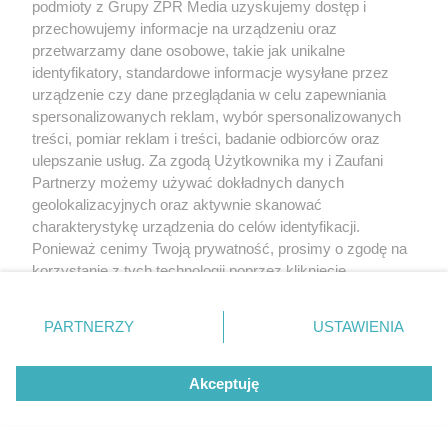
podmioty z Grupy ZPR Media uzyskujemy dostęp i
wieloprzyczynową, mającą negatywny wpływ na
przechowujemy informacje na urządzeniu oraz
przebieg choroby, na każdym jej etapie.
przetwarzamy dane osobowe, takie jak unikalne
identyfikatory, standardowe informacje wysyłane przez
Zaleca się wykonanie badań przesiewowych u
urządzenie czy dane przeglądania w celu zapewniania
spersonalizowanych reklam, wybór spersonalizowanych
wszystkich pacjentów chorych na nowotwór, którzy
treści, pomiar reklam i treści, badanie odbiorców oraz
są objęci opieką paliatywną na początku leczenia, a
ulepszanie usług. Za zgodą Użytkownika my i Zaufani
następnie raz w miesiącu (w opiece stacjonarnej co
Partnerzy możemy używać dokładnych danych
14 dni). Badanie przesiewowe obejmuje ocenę
geolokalizacyjnych oraz aktywnie skanować
redukcji masy ciała, zaburzenia w przyjmowaniu
charakterystykę urządzenia do celów identyfikacji.
pokarmów, wskaźnik BMI oraz zaawansowanie
Ponieważ cenimy Twoją prywatność, prosimy o zgodę na
choroby. Po pogłębionej analizie stanu zdrowia
korzystanie z tych technologii poprzez kliknięcie
chory jest kwalifikowany do optymalnego wsparcia
„Akceptuję”. Zgoda jest dobrowolna i zawsze możesz ją
zmienić/wycofać klikając przycisk ustawień prywatności
żywieniowego. Leczenie żywieniowe powinno być
PARTNERZY
USTAWIENIA
znajdujący się w lewym dolnym rogu strony
. Niektóre
włączane niezwłocznie.
Wyróżniamy kilka rodzajów
rodzaje przetwarzania danych nie wymagają zgody
leczenia żywieniowego: doustną podaż żywności
Akceptuję
użytkownika, ale masz prawo sprzeciwić się takiemu
medycznej, żywienie dojelitowe oraz żywienie
przetwarzaniu. Preferencje będą miały zastosowanie tylko
pozajelitowe.
na tej witrynie.