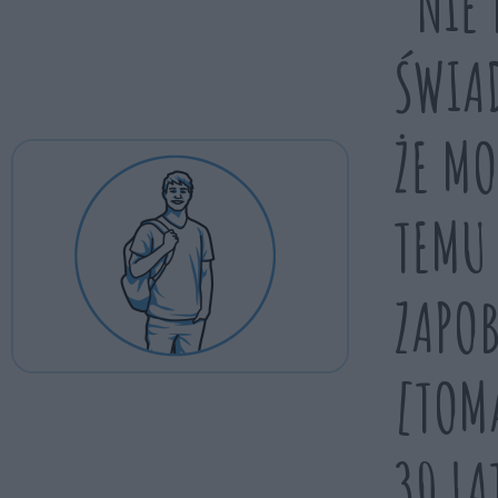
"NIE 
ŚWIA
ŻE M
TEMU
ZAPOB
[TOM
30 LA